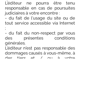
L'éditeur ne pourra être tenu
responsable en cas de poursuites
judiciaires à votre encontre :
- du fait de l'usage du site ou de
tout service accessible via Internet
;
- du fait du non-respect par vous
des présentes conditions
générales.
L'éditeur n'est pas responsable des
dommages causés à vous-même, à
des tiers et / ou à votre
équipement, du fait de votre
connexion ou de votre utilisation
du site, il pourra se retourner contre
vous pour obtenir l'indemnisation
de tous les préjudices, sommes,
condamnations et frais qui
pourraient découler de cette
procédure.
6. Liens hypertextes